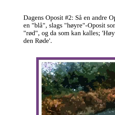
Dagens Oposit #2: Så en andre Op
en "blå", slags "høyre"-Oposit som
"rød", og da som kan kalles; 'Hø
den Røde'.