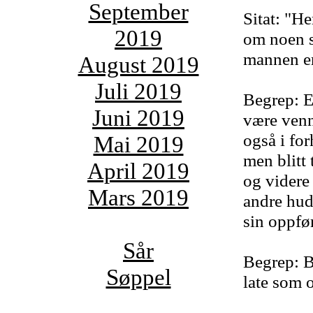
September
Sitat: "He
2019
om noen s
mannen er
August 2019
Juli 2019
Begrep: Eu
Juni 2019
være venn
også i for
Mai 2019
men blitt 
April 2019
og videre 
Mars 2019
andre hud
sin oppfø
Sår
Begrep: B
Søppel
late som o