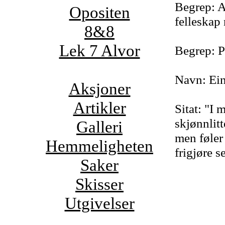
Begrep: A
Opositen
felleskap
8&8
Lek 7 Alvor
Begrep: P
Navn: Ein
Aksjoner
Artikler
Sitat: "I m
skjønnlit
Galleri
men føler 
Hemmeligheten
frigjøre s
Saker
Skisser
Utgivelser