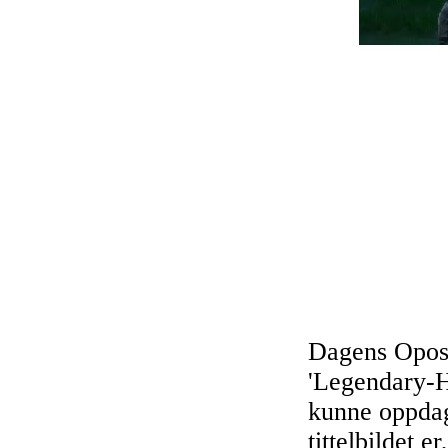
Dagens Oposi
'Legendary-H
kunne oppdag
tittelbildet 