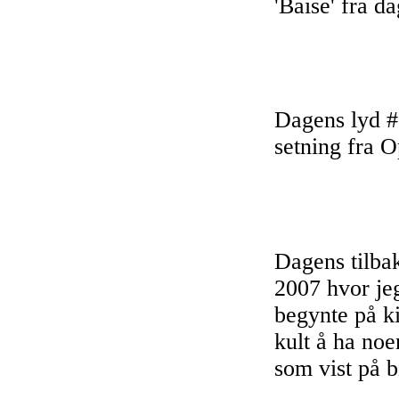
'Baise' fra d
Dagens lyd #2
setning fra 
Dagens tilbak
2007 hvor jeg
begynte på k
kult å ha noe
som vist på b