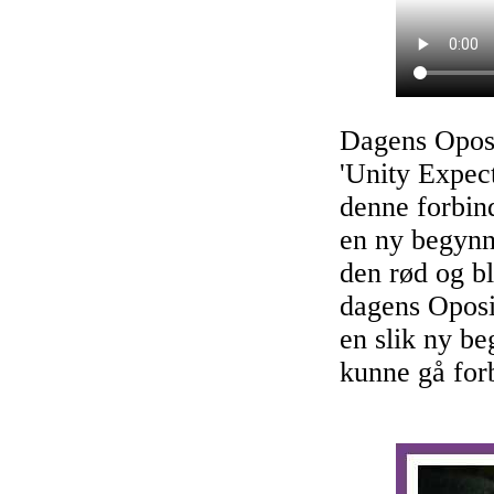
Dagens Oposit
'Unity Expecta
denne forbind
en ny begynne
den rød og bl
dagens Oposi
en slik ny b
kunne gå forb