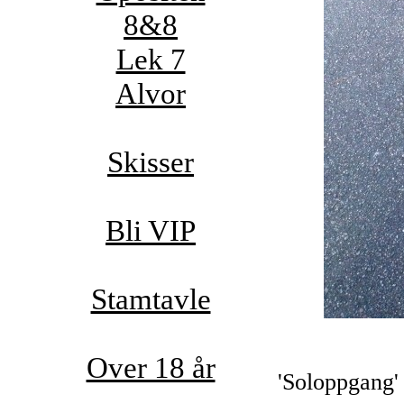
8&8
Lek 7
Alvor
Skisser
Bli VIP
Stamtavle
Over 18 år
'Soloppgang'